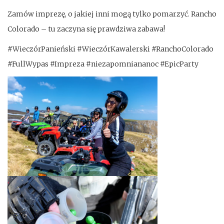
Zamów imprezę, o jakiej inni mogą tylko pomarzyć. Rancho
Colorado – tu zaczyna się prawdziwa zabawa!
#WieczórPanieński
#WieczórKawalerski
#RanchoColorado
#FullWypas
#Impreza
#niezapomniananoc
#EpicParty