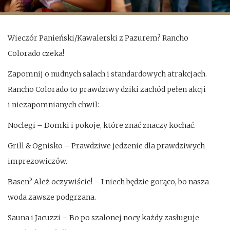
j
i
t
o
Wieczór Panieński/Kawalerski z Pazurem? Rancho
r
n
Colorado czeka!
e
ś
Zapomnij o nudnych salach i standardowych atrakcjach.
c
Rancho Colorado to prawdziwy dziki zachód pełen akcji
i
i niezapomnianych chwil:
Noclegi – Domki i pokoje, które znać znaczy kochać.
Grill & Ognisko – Prawdziwe jedzenie dla prawdziwych
imprezowiczów.
Basen? Ależ oczywiście! – I niech będzie gorąco, bo nasza
woda zawsze podgrzana.
Sauna i Jacuzzi – Bo po szalonej nocy każdy zasługuje