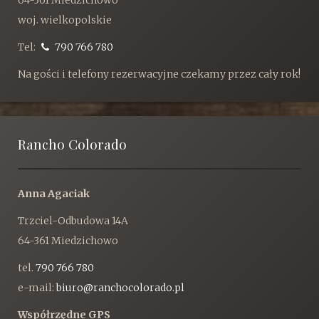
64-361 Miedzichowo
woj. wielkopolskie
Tel:
790 766 780
Na gości i telefony rezerwacyjne czekamy przez cały rok!
Rancho Colorado
Anna Agaciak
Trzciel-Odbudowa 14A
64-361 Miedzichowo
tel.
790 766 780
e-mail:
biuro@ranchocolorado.pl
Współrzędne GPS