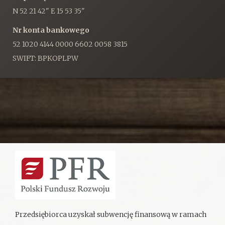
N 52 21 42" E 15 53 35"
Nr konta bankowego
52 1020 4144 0000 6602 0058 3815
SWIFT: BPKOPLPW
Przedsiębiorca uzyskał subwencję finansową w ramach