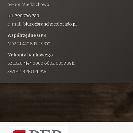
64-361 Miedzichowo
tel.
790 766 780
e-mail:
biuro@ranchocolorado.pl
Współrzędne GPS
N 52 21 42" E 15 53 35"
Nr konta bankowego
52 1020 4144 0000 6602 0058 3815
SWIFT: BPKOPLPW