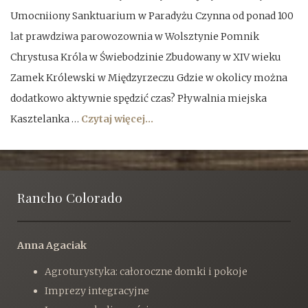
Umocniiony Sanktuarium w Paradyżu Czynna od ponad 100
lat prawdziwa parowozownia w Wolsztynie Pomnik
Chrystusa Króla w Świebodzinie Zbudowany w XIV wieku
Zamek Królewski w Międzyrzeczu Gdzie w okolicy można
dodatkowo aktywnie spędzić czas? Pływalnia miejska
Kasztelanka …
Czytaj więcej...
Rancho Colorado
Anna Agaciak
Agroturystyka: całoroczne domki i pokoje
Imprezy integracyjne