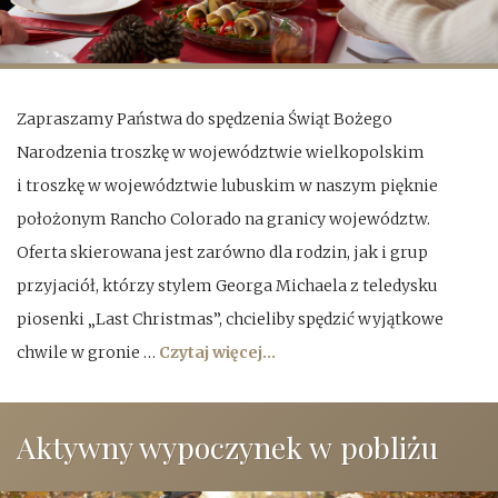
j
i
t
o
r
n
e
Zapraszamy Państwa do spędzenia Świąt Bożego
ś
Narodzenia troszkę w województwie wielkopolskim
c
i troszkę w województwie lubuskim w naszym pięknie
i
położonym Rancho Colorado na granicy województw.
Oferta skierowana jest zarówno dla rodzin, jak i grup
przyjaciół, którzy stylem Georga Michaela z teledysku
piosenki „Last Christmas”, chcieliby spędzić wyjątkowe
chwile w gronie …
Czytaj więcej...
Aktywny wypoczynek w pobliżu