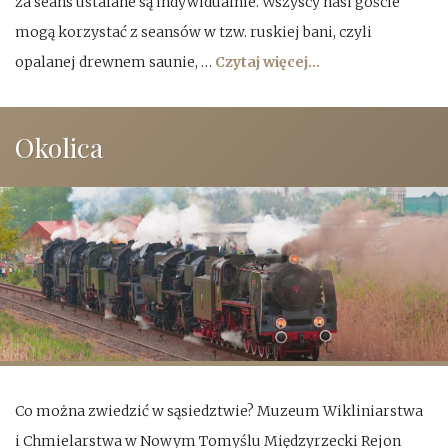
za seans ustalane są indywidualnie. Wszyscy nasi goście
mogą korzystać z seansów w tzw. ruskiej bani, czyli
opalanej drewnem saunie, …
Czytaj więcej...
Okolica
Co można zwiedzić w sąsiedztwie? Muzeum Wikliniarstwa
i Chmielarstwa w Nowym Tomyślu Międzyrzecki Rejon