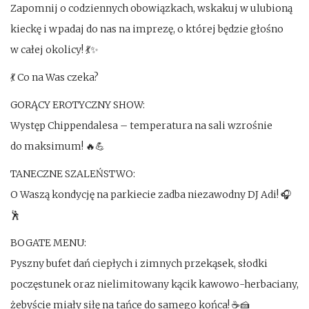
Zapomnij o codziennych obowiązkach, wskakuj w ulubioną
j
i
kieckę i wpadaj do nas na imprezę, o której będzie głośno
t
o
w całej okolicy! 💃✨
r
n
e
💃 Co na Was czeka?
ś
GORĄCY EROTYCZNY SHOW:
c
Występ Chippendalesa – temperatura na sali wzrośnie
i
do maksimum! 🔥💪
TANECZNE SZALEŃSTWO:
O Waszą kondycję na parkiecie zadba niezawodny DJ Adi! 🎧
🕺
BOGATE MENU:
Pyszny bufet dań ciepłych i zimnych przekąsek, słodki
poczęstunek oraz nielimitowany kącik kawowo-herbaciany,
żebyście miały siłę na tańce do samego końca! ☕🍰