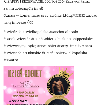
📞 ZAPISY I REZERWACJE: 602 764 256 (Zadzwoń teraz,
zanim ubiegną Cię inne!)
Oznacz w komentarzu przyjaciółkę, którą MUSISZ zabrać
na tę imprezę! 👇👯‍♀️
#DzieńKobietwielkopolska #RanchoColorado
#BabskiWieczór #DzieńKobietLubuskie #Chippendales
#DziewczynyRządzą #NocKobiet #PartyTime #7Marca
#DzienKobietLubuskie #DzieńKobietWielkopolska
#8Marca