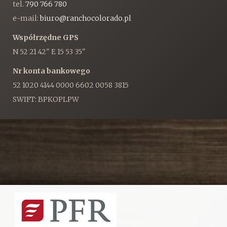
tel.
790 766 780
e-mail:
biuro@ranchocolorado.pl
Współrzędne GPS
N 52 21 42" E 15 53 35"
Nr konta bankowego
52 1020 4144 0000 6602 0058 3815
SWIFT: BPKOPLPW