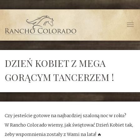
P
r
z
T
e
o
j
g
d
g
DZIEŃ KOBIET Z MEGA
ź
l
d
GORĄCYM TANCERZEM !
e
o
n
g
a
ł
v
ó
i
Czy jesteście gotowe na najbardziej szaloną noc w roku?
w
g
W Rancho Colorado wiemy, jak świętować Dzień Kobiet tak,
n
a
żeby wspomnienia zostały z Wami na lata! 🔥
e
t