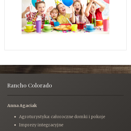
j
i
t
o
r
n
e
ś
c
i
Rancho Colorado
Anna Agaciak
Agroturystyka: całoroczne domki i pokoje
Imprezy integracyjne