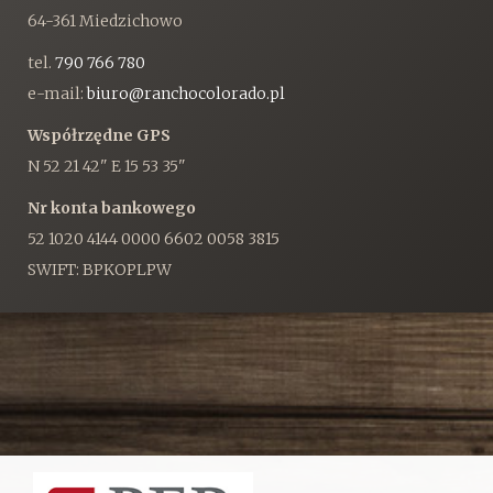
64-361 Miedzichowo
tel.
790 766 780
e-mail:
biuro@ranchocolorado.pl
Współrzędne GPS
N 52 21 42" E 15 53 35"
Nr konta bankowego
52 1020 4144 0000 6602 0058 3815
SWIFT: BPKOPLPW