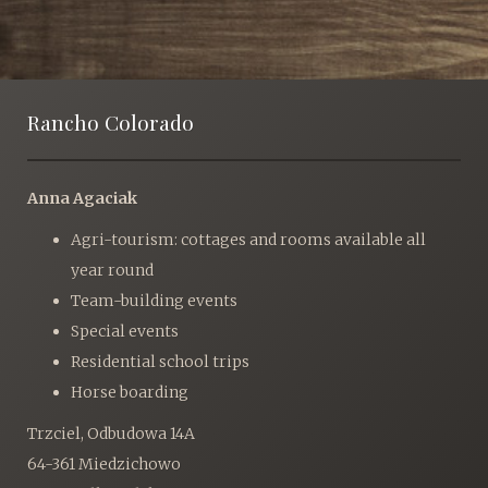
a
n
i
r
t
o
c
n
h
Rancho Colorado
f
o
Anna Agaciak
r
:
Agri-tourism: cottages and rooms available all
year round
Team-building events
Special events
Residential school trips
Horse boarding
Trzciel, Odbudowa 14A
64-361 Miedzichowo