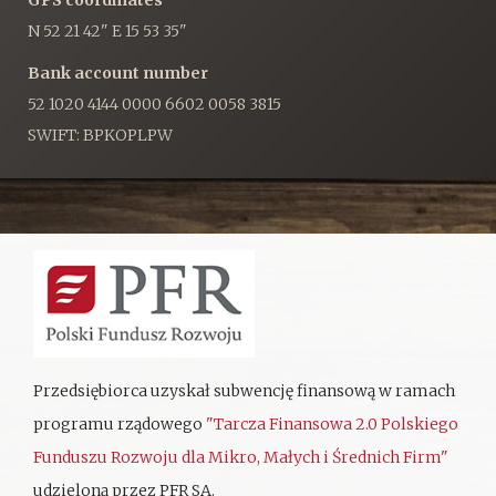
GPS coordinates
N 52 21 42" E 15 53 35"
Bank account number
52 1020 4144 0000 6602 0058 3815
SWIFT: BPKOPLPW
Przedsiębiorca uzyskał subwencję finansową w ramach
programu rządowego
"Tarcza Finansowa 2.0 Polskiego
Funduszu Rozwoju dla Mikro, Małych i Średnich Firm"
udzieloną przez PFR SA.