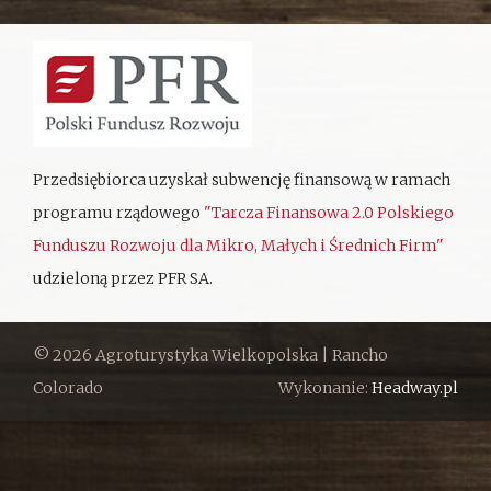
Przedsiębiorca uzyskał subwencję finansową w ramach
programu rządowego
"Tarcza Finansowa 2.0 Polskiego
Funduszu Rozwoju dla Mikro, Małych i Średnich Firm"
udzieloną przez PFR SA.
© 2026 Agroturystyka Wielkopolska | Rancho
Colorado
Wykonanie:
Headway.pl