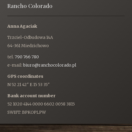
Rancho Colorado
Anna Agaciak
Trzciel-Odbudowa 14A
64-361 Miedzichowo
tel.
790 766 780
e-mail:
biuro@ranchocolorado.pl
GPS coordinates
N 52 21 42" E 15 53 35"
Bank account number
52 1020 4144 0000 6602 0058 3815
SWIFT: BPKOPLPW